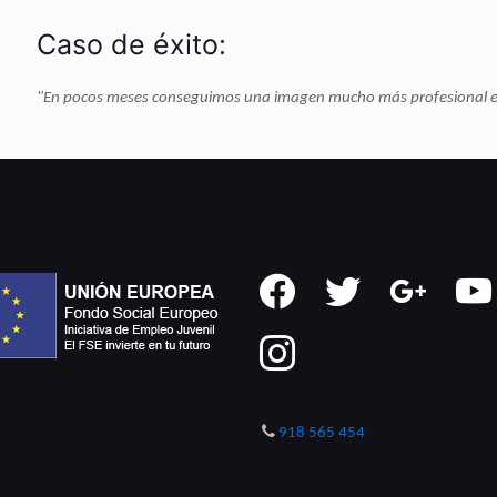
Caso de éxito:
"En pocos meses conseguimos una imagen mucho más profesional en
facebook
twitter
google
youtub
instagram
918 565 454